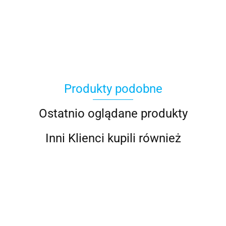
Avast
Produkty podobne
Eset
Ostatnio oglądane produkty
Inni Klienci kupili również
McAfee