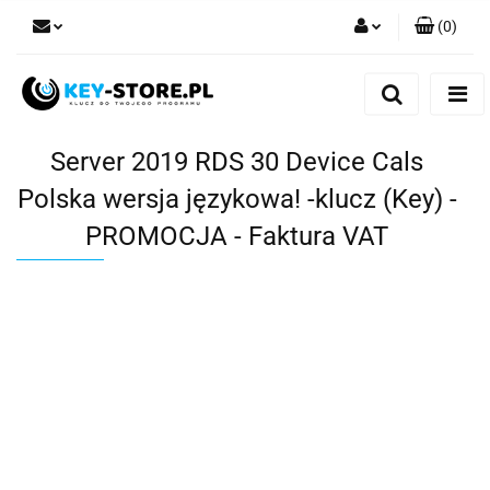
(
0
)
Zaloguj się
Zarejestruj się
Dodaj zgłoszenie
Server 2019 RDS 30 Device Cals
Polska wersja językowa! -klucz (Key) -
PROMOCJA - Faktura VAT