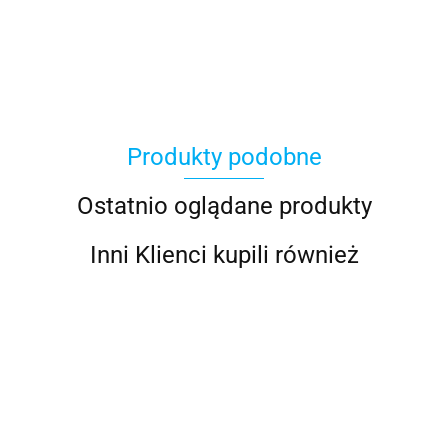
Avast
Produkty podobne
Eset
Ostatnio oglądane produkty
Inni Klienci kupili również
McAfee