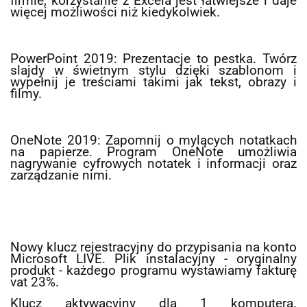
firmie, korzystanie z Excela jest łatwiejsze i daje
więcej możliwości niż kiedykolwiek.
PowerPoint 2019: Prezentacje to pestka. Twórz
slajdy w świetnym stylu dzięki szablonom i
wypełnij je treściami takimi jak tekst, obrazy i
filmy.
OneNote 2019: Zapomnij o mylących notatkach
na papierze. Program OneNote umożliwia
nagrywanie cyfrowych notatek i informacji oraz
zarządzanie nimi.
Nowy klucz rejestracyjny do przypisania na konto
Microsoft LIVE. Plik instalacyjny - oryginalny
produkt - każdego programu wystawiamy fakturę
vat 23%.
Klucz aktywacyjny dla 1 komputera.