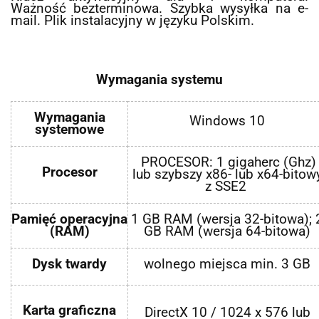
Ważność bezterminowa. Szybka wysyłka na e-
mail. Plik instalacyjny w języku Polskim.
Wymagania systemu
Wymagania
Windows 10
systemowe
PROCESOR: 1 gigaherc (Ghz)
Procesor
lub szybszy x86- lub x64-bitow
z SSE2
Pamięć operacyjna
1 GB RAM (wersja 32-bitowa); 
(RAM)
GB RAM (wersja 64-bitowa)
Dysk twardy
wolnego miejsca min. 3 GB
Karta graficzna
DirectX 10 / 1024 x 576 lub