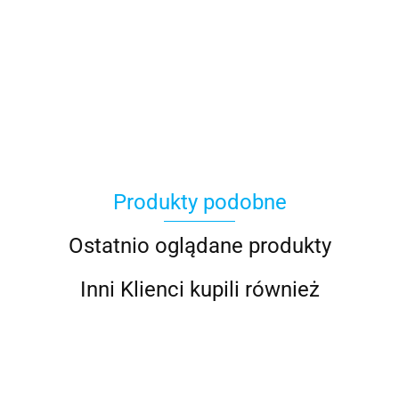
Avast
Produkty podobne
Eset
Ostatnio oglądane produkty
Inni Klienci kupili również
McAfee