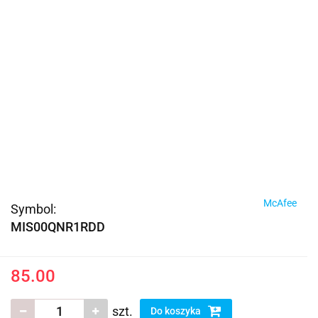
McAfee
Symbol:
MIS00QNR1RDD
85.00
szt.
Do koszyka