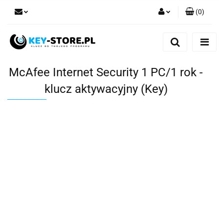
(
0
)
Zaloguj się
Zarejestruj się
Dodaj zgłoszenie
McAfee Internet Security 1 PC/1 rok -
klucz aktywacyjny (Key)